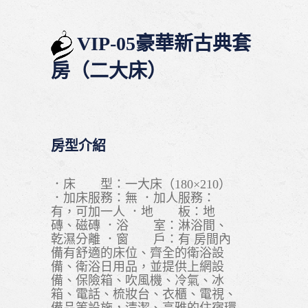
VIP-05豪華新古典套
房（二大床）
房型介紹
．床 型：一大床（180×210）
．加床服務：無 ．加人服務：
有，可加一人 ．地 板：地
磚、磁磚 ．浴 室：淋浴間、
乾濕分離 ．窗 戶：有 房間內
備有舒適的床位、齊全的衛浴設
備、衛浴日用品，並提供上網設
備、保險箱、吹風機、冷氣、冰
箱、電話、梳妝台、衣櫃、電視、