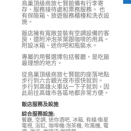
鳥巢頂級商旅七賢館備有行李寄
存、服務接待處和票務服務。 也
有保險箱、旅遊服務櫃檯和洗衣設
施。
飯店擁有寬敞並裝有空調設備的客
房，還附沖泡茶葉跟咖啡的用具。
附設冰箱、迷你吧和瓶裝水。
專屬的用餐選擇包括餐廳，是吃飯
最理想的地方。
從鳥巢頂級商旅七賢館的座落地點
步行到六合觀光夜市很快就到。
步行到高雄火車站一下子就到，因
此前往高雄市各區地都非常方便。
飯店服務及設施
綜合服務設施:
餐廳, 空調, 迷你酒吧, 冰箱, 有線/衛星
電視, 浴缸, 咖啡機/泡茶機, 吹風機, 電